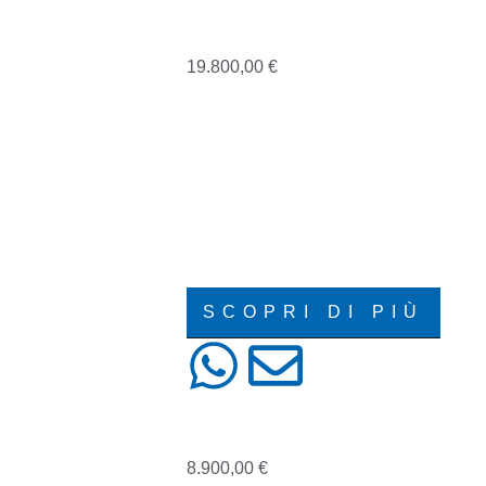
MINI MINI
19.800,00
€
04/2018
103000
AUTOMATICO
CABRIO
DIESEL
MINI
SCOPRI DI PIÙ
FIAT 500
8.900,00
€