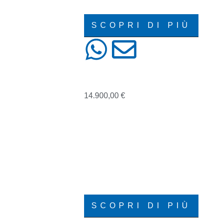
VOLKSWAGEN
SCOPRI DI PIÙ
PEUGEOT 3008
14.900,00
€
04/2019
159000
DIESEL
FUORISTRADA
MANUALE
PEUGEOT
SCOPRI DI PIÙ