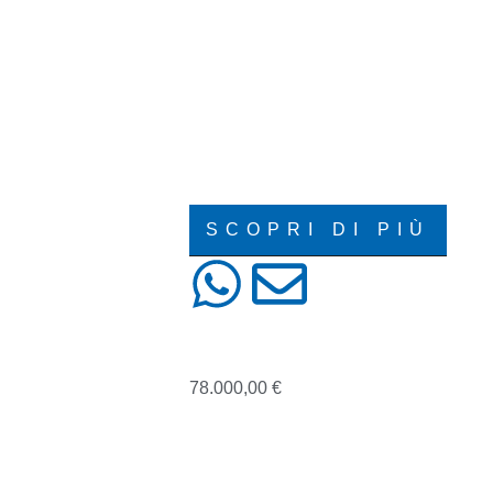
04/2015
2/3-PORTE
61000
DIESEL
FIAT
MANUALE
SCOPRI DI PIÙ
PORSCHE 911
78.000,00
€
07/2003
63000