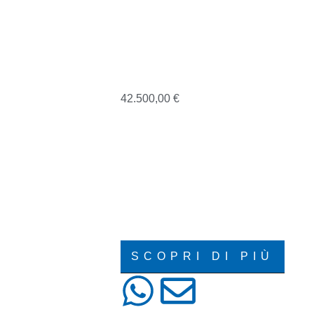
AUDI A6
42.500,00
€
07/2023
49000
AUDI
ELETTRICA/DIESEL
SEQUENZIALE
STATION WAGON
SCOPRI DI PIÙ