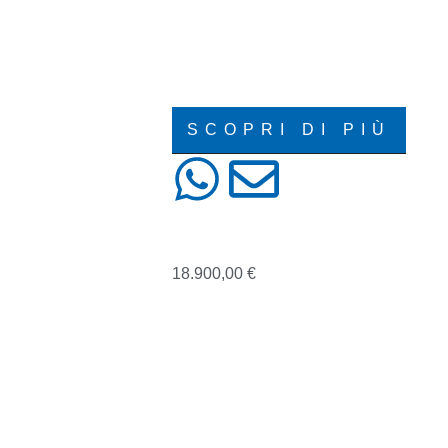
AUTOMATICO
BENZINA
COUPÈ
PORSCHE
SCOPRI DI PIÙ
VOLKSWAGEN TIG
18.900,00
€
05/2018
111000
BENZINA
FUORISTRADA
SEQUENZIALE